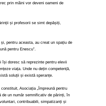
 trec prin mâini vor deveni oameni de
inții și profesorii se simt depășiți,
ri și, pentru aceasta, au creat un spațiu de
preună pentru Enescu”.
ei își doresc să reprezinte pentru elevii
ențeze viața. Unde nu dețin competență,
xistă soluții și există speranțe.
 constituit, Asociația „Împreună pentru
tă de un număr semnificativ de părinți, în
oluntari, contribuabili, simpatizanți și