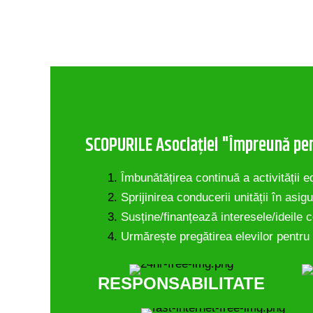
SCOPURILE Asociației "Împreună pe
Îmbunătățirea continuă a activității 
Sprijinirea conducerii unității în a
Susține/finanțează interesele/ideile co
Urmărește pregătirea elevilor pentru 
RESPONSABILITATE