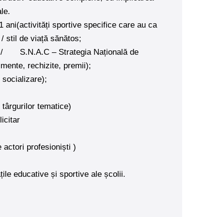
le.
11 ani(activități sportive specifice care au ca
/ stil de viață sănătos;
 / S.N.A.C – Strategia Națională de
imente, rechizite, premii);
, socializare);
 târgurilor tematice)
licitar
 actori profesioniști )
ile educative și sportive ale școlii.