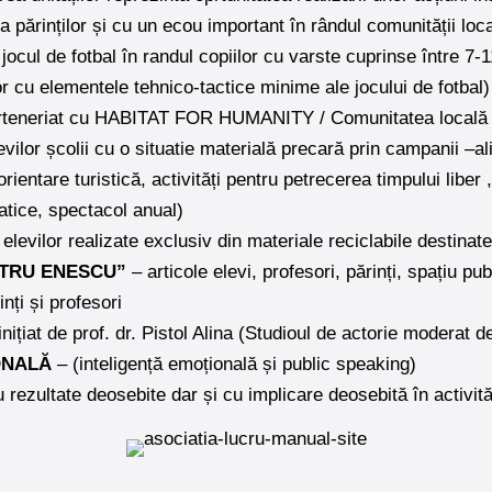
 a părinților și cu un ecou important în rândul comunității loca
n jocul de fotbal în randul copiilor cu varste cuprinse între 7-
lor cu elementele tehnico-tactice minime ale jocului de fotbal) 
rteneriat cu HABITAT FOR HUMANITY / Comunitatea locală
vilor școlii cu o situatie materială precară prin campanii –al
rientare turistică, activități pentru petrecerea timpului liber 
atice, spectacol anual)
 elevilor realizate exclusiv din materiale reciclabile destinate
NTRU ENESCU”
– articole elevi, profesori, părinți, spațiu pub
inți și profesori
 inițiat de prof. dr. Pistol Alina (Studioul de actorie moderat de
ONALĂ
– (inteligență emoțională și public speaking)
 rezultate deosebite dar și cu implicare deosebită în activităț