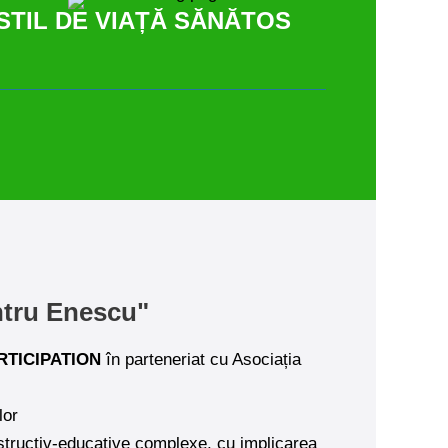
STIL DE VIAȚĂ SĂNĂTOS
entru Enescu"
TICIPATION
în parteneriat cu Asociația
lor
 instructiv-educative complexe, cu implicarea