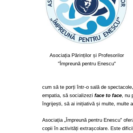
Asociația Părinților și Profesorilor
"Împreună pentru Enescu"
cum să te porți într-o sală de spectacole
empatia, să socializezi
face to face
, nu 
îngrijești, să ai inițiativă și multe, multe a
Asociația „Împreună pentru Enescu” oferă
copii în activități extrașcolare. Este difi