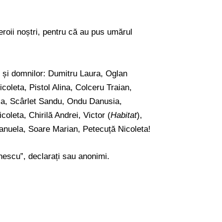
eroii noștri, pentru că au pus umărul
și domnilor: Dumitru Laura, Oglan
oleta, Pistol Alina, Colceru Traian,
la, Scârlet Sandu, Ondu Danusia,
oleta, Chirilă Andrei, Victor (
Habitat
),
nuela, Soare Marian, Petecuță Nicoleta!
Enescu”, declarați sau anonimi.