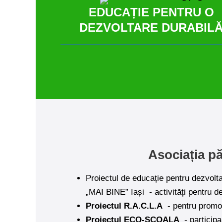
EDUCAȚIE PENTRU O
DEZVOLTARE DURABIL
Asociația pă
Proiectul de educație pentru dezvolt
„MAI BINE” Iași
- activități pentru d
Proiectul R.A.C.L.A
- pentru promov
Proiectul ECO-ȘCOALA
- particip