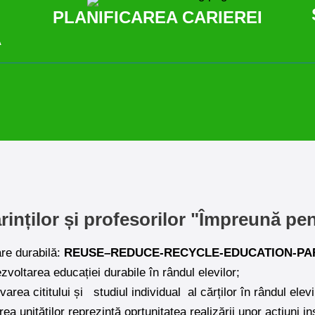
PLANIFICAREA CARIEREI
Ă
rinților și profesorilor "Împreună p
are durabilă:
REUSE–REDUCE-RECYCLE-EDUCATION-PAR
ezvoltarea educației durabile în rândul elevilor;
area cititului și
studiul individual
al cărților în rândul elevi
area unităților reprezintă oprtunitatea realizării unor acțiuni