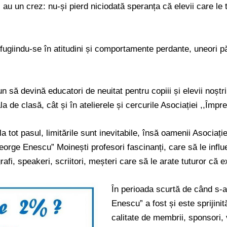
i au un crez: nu-și pierd niciodată speranța că elevii care le
efugiindu-se în atitudini și comportamente perdante, uneori păr
pun să devină educatori de neuitat pentru copiii și elevii noșt
ala de clasă, cât și în atelierele și cercurile Asociației ,,Îm
a tot pasul, limitările sunt inevitabile, însă oamenii Asociați
rge Enescu” Moinești profesori fascinanți, care să le influ
rafi, speakeri, scriitori, meșteri care să le arate tuturor că e
În perioada scurtă de când s-a
Enescu” a fost și este sprijini
calitate de membrii, sponsori, v