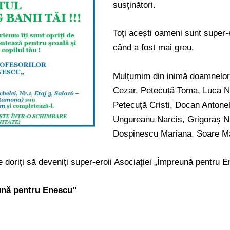
susținători.
Toți acești oameni sunt super-
când a fost mai greu.
Mulțumim din inimă doamnelor 
Cezar, Petecuță Toma, Luca Nic
Petecuță Cristi, Docan Antone
Ungureanu Narcis, Grigoraș Nic
Dospinescu Mariana, Soare Ma
e doriți să deveniți super-eroii Asociației „Împreună pentru 
eună pentru Enescu”