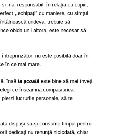
 și mai responsabili în relația cu copiii,
 perfect ,,echipați” cu maniere, cu simțul
 întâlnească undeva, trebuie să
unce obida unii altora, este necesar să
i întreprinzători nu este posibilă doar în
ce în ce mai mare.
că, însă
la
școală
este bine să mai înveți
 înțelegi ce înseamnă compasiunea,
i pierzi lucrurile personale, să te
dată dispuși să-și consume timpul pentru
sorii dedicați nu renunță niciodată, chiar