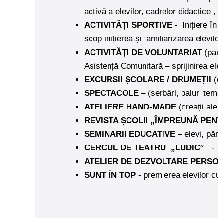
activă a elevilor, cadrelor didactice ,
ACTIVITĂȚI SPORTIVE
-
Inițiere î
scop inițierea și familiarizarea elevi
ACTIVITĂȚI DE VOLUNTARIAT
(pa
Asistență Comunitară – sprijinirea ele
EXCURSII ȘCOLARE / DRUMEȚII
(o
SPECTACOLE
– (serbări, baluri tem
ATELIERE HAND-MADE
(creații ale
REVISTA ȘCOLII „ÎMPREUNĂ PE
SEMINARII EDUCATIVE
– elevi, păr
CERCUL DE TEATRU
„LUDIC”
-
ATELIER DE DEZVOLTARE PERS
SUNT ÎN TOP
- premierea elevilor cu