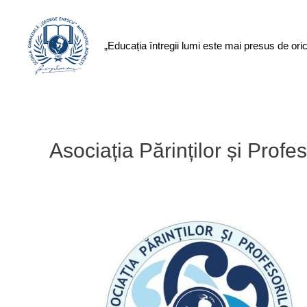
„Educația întregii lumi este mai presus de ori
Asociația Părinților și Prof