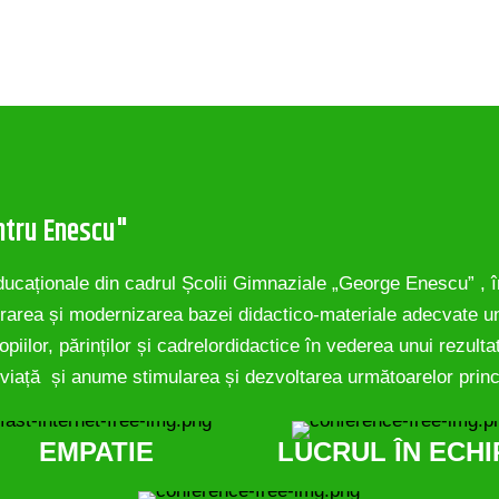
ntru Enescu"
educaționale din cadrul Școlii Gimnaziale „George Enescu” , în
sigurarea și modernizarea bazei didactico-materiale adecvate 
piilor, părinților și cadrelordidactice în vederea unui rezultat
viață
și anume stimularea și dezvoltarea următoarelor princ
EMPATIE
LUCRUL ÎN ECHI