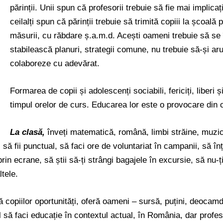
părinții. Unii spun că profesorii trebuie să fie mai implicați
ceilalți spun că părinții trebuie să trimită copiii la școală
măsurii, cu răbdare ș.a.m.d. Acești oameni trebuie să se
stabilească planuri, strategii comune, nu trebuie să-și ar
colaboreze cu adevărat.
Formarea de copii și adolescenți sociabili, fericiți, liberi ș
timpul orelor de curs. Educarea lor este o provocare din 
La
clasă,
înveți matematică, română, limbi străine, muzi
, să fii punctual, să faci ore de voluntariat în campanii, să
prin ecrane, să știi să-ți strângi bagajele în excursie, să nu-ț
ltele.
 copiilor oportunități, oferă oameni – sursă, puțini, deocam
cil să faci educație în contextul actual, în România, dar profe