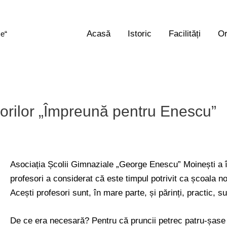
Acasă
Istoric
Facilități
Or
ce“
esorilor „Împreună pentru Enescu”
Asociația Școlii Gimnaziale „George Enescu” Moinești a î
profesori a considerat că este timpul potrivit ca școala no
Acești profesori sunt, în mare parte, și părinți, practic, s
De ce era necesară? Pentru că pruncii petrec patru-șase o