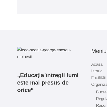
Meniu
Acasă
Istoric
„Educația întregii lumi
Facilități
este mai presus de
Organiz
orice“
Burse
Regul
Rapor