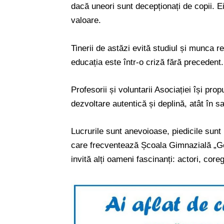
dacă uneori sunt decepționați de copii. E
valoare.
Tinerii de astăzi evită studiul și munca r
educația este într-o criză fără precedent.
Profesorii și voluntarii Asociației își pro
dezvoltare autentică și deplină, atât în s
Lucrurile sunt anevoioase, piedicile sunt l
care frecventează Școala Gimnazială „Geo
invită alți oameni fascinanți: actori, coreg