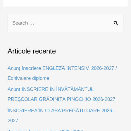
S
e
a
r
Articole recente
c
h
Anunț înscriere ENGLEZĂ INTENSIV, 2026-2027 /
f
Echivalare diplome
o
Anunt INSCRIERE ÎN ÎNVĂȚĂMÂNTUL
r
PREȘCOLAR GRĂDINIȚA PINOCHIO 2026-2027
:
ÎNSCRIEREA ÎN CLASA PREGĂTITOARE 2026-
2027