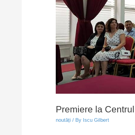
Premiere la Centrul
noutăți
/ By
Iscu Gilbert