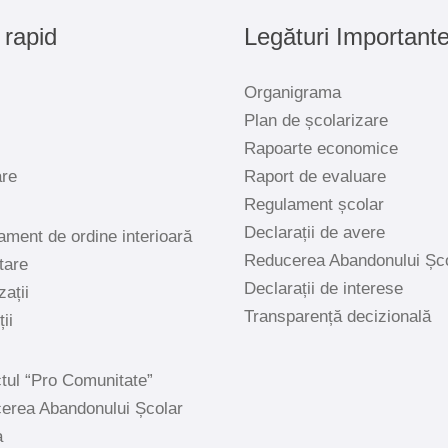
 rapid
Legături Important
Organigrama
Plan de școlarizare
Rapoarte economice
are
Raport de evaluare
Regulament școlar
Declarații de avere
ament de ordine interioară
Reducerea Abandonului Șc
tare
Declarații de interese
zații
Transparență decizională
ii
tul “Pro Comunitate”
erea Abandonului Școlar
a