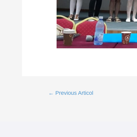
Navigare
←
Previous Articol
în
articole