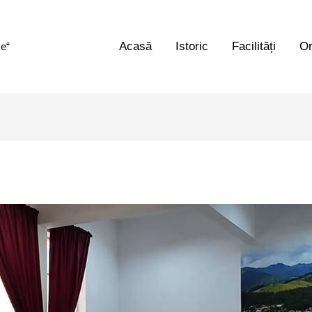
Acasă
Istoric
Facilități
Or
ce“