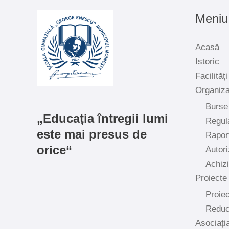
Meniu
Acasă
Istoric
Facilități
Organiz
Burse
„Educația întregii lumi
Regul
este mai presus de
Rapor
orice“
Autori
Achiziț
Proiecte
Proiec
Reduc
Asociați