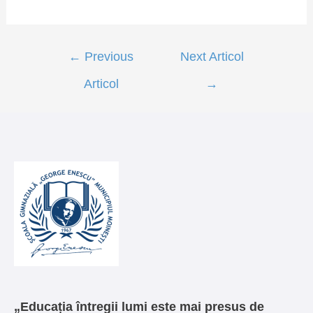
Navigare
←
Previous
Next Articol
în
Articol
→
articole
„Educația întregii lumi este mai presus de