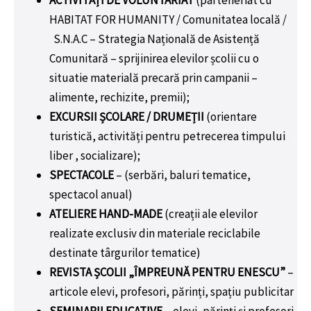
HABITAT FOR HUMANITY / Comunitatea locală /
S.N.A.C – Strategia Națională de Asistență
Comunitară – sprijinirea elevilor școlii cu o
situatie materială precară prin campanii –
alimente, rechizite, premii);
EXCURSII ȘCOLARE / DRUMEȚII
(orientare
turistică, activități pentru petrecerea timpului
liber , socializare);
SPECTACOLE
– (serbări, baluri tematice,
spectacol anual)
ATELIERE HAND-MADE
(creații ale elevilor
realizate exclusiv din materiale reciclabile
destinate târgurilor tematice)
REVISTA ȘCOLII „ÎMPREUNĂ PENTRU ENESCU”
–
articole elevi, profesori, părinți, spațiu publicitar
SEMINARII EDUCATIVE
– elevi, părinți și profesori