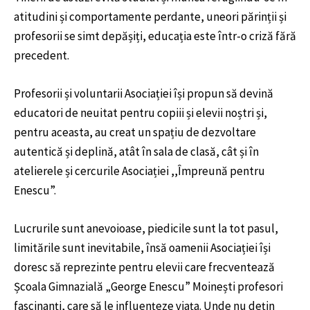
atitudini și comportamente perdante, uneori părinții și
profesorii se simt depășiți, educația este într-o criză fără
precedent.
Profesorii și voluntarii Asociației își propun să devină
educatori de neuitat pentru copiii și elevii noștri și,
pentru aceasta, au creat un spațiu de dezvoltare
autentică și deplină, atât în sala de clasă, cât și în
atelierele și cercurile Asociației ,,Împreună pentru
Enescu”.
Lucrurile sunt anevoioase, piedicile sunt la tot pasul,
limitările sunt inevitabile, însă oamenii Asociației își
doresc să reprezinte pentru elevii care frecventează
Școala Gimnazială „George Enescu” Moinești profesori
fascinanți, care să le influențeze viața. Unde nu dețin