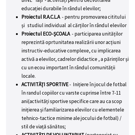
educației durabile în rândul elevilor;
Proiectul R.A.C.L.A
- pentru promovarea cititului
și
studiul individual
al cărților în rândul elevilor
Proiectul ECO-ȘCOALA
- participarea unităților
reprezintă oprtunitatea realizării unor acțiuni
instructiv-educative complexe, cu implicarea
activă a elevilor, cadrelor didactice , a părinților și
cu un ecou important în rândul comunității
locale.
ACTIVITĂȚI SPORTIVE
-
Inițiere în jocul de fotbal
în randul copiilor cu varste cuprinse între 7-11
ani(activități sportive specifice care au ca scop
inițierea și familiarizarea elevilor cu elementele
tehnico-tactice minime ale jocului de fotbal) /
stil de viață sănătos;
ACTIVITĂȚI DE VOLUNTARIAT
(parteneriat cu