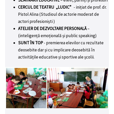
CERCUL DE TEATRU
„LUDIC”
- inițiat de prof. dr.
Pistol Alina (Studioul de actorie moderat de
actori profesioniști )
ATELIER DE DEZVOLTARE PERSONALĂ
–
(inteligență emoțională și public speaking)
SUNT ÎN TOP
- premierea elevilor cu rezultate
deosebite dar și cu implicare deosebită în
activitățile educative și sportive ale școlii.