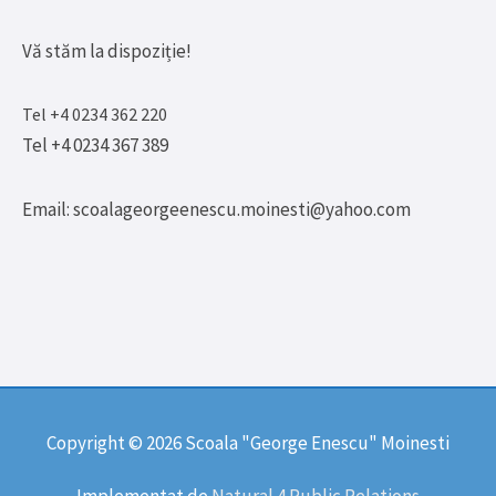
Vă stăm la dispoziție!
Tel +4 0234 362 220
Tel +4 0234 367 389
Email: scoalageorgeenescu.moinesti@yahoo.com
Copyright © 2026
Scoala "George Enescu" Moinesti
Implementat de
Natural 4 Public Relations