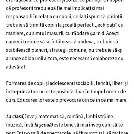
că profesorii trebuie să fie mai implicați și mai
responsabili în relația cu copiii, ceilalți spun că părinții
trebuie să trimită copiii la școală perfect ,,echipați” cu
maniere, cu simțul măsurii, cu răbdare ș.a.m.d. Acești
oameni trebuie să se întâlnească undeva, trebuie să
stabilească planuri, strategii comune, nu trebuie să-și
arunce obida unii altora, este necesar să colaboreze cu
adevărat.
Formarea de copii și adolescenți sociabili, fericiți, liberi și
întreprinzători nu este posibilă doar în timpul orelor de
curs. Educarea lor este o provocare din ce în ce mai mare.
La
clasă,
înveți matematică, română, limbi străine,
muzică, însă
la
școală
este bine să mai înveți cum să te
porți într-o sală de spectacole, să fii punctual, să faci ore