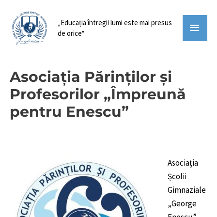
„Educația întregii lumi este mai presus
Main
de orice“
Menu
Asociația Părinților și
Profesorilor „Împreună
pentru Enescu”
Asociația
Școlii
Gimnaziale
„George
Enescu”