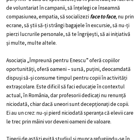
de voluntariat în campanii, să înțelegi ce înseamnă
compasiunea, empatia, să socializezi
face to face
, nu prin
ecrane, să știi să-ți strângi bagajele în excursie, să nu-ți
pierzi lucrurile personale, să te îngrijești, să ai inițiativă
și multe, multe altele.
Asociația „Împreună pentru Enescu” oferă copiilor
oportunități, oferă oameni – sursă, puțini, deocamdată
dispuși să-și consume timpul pentru copii în activități
extrașcolare. Este dificil să faci educație în contextul
actual, în România, dar profesorii dedicați nu renunță
niciodată, chiar dacă uneori sunt decepționați de copii.
Ei au un crez: nu-și pierd niciodată speranța că elevii care
le trec prin mâini vor deveni oameni de valoare.
Tinerii de astăzi evită studiul și munca refugiindu-se în