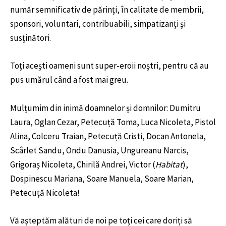
număr semnificativ de părinți, în calitate de membrii,
sponsori, voluntari, contribuabili, simpatizanți și
susținători.
Toți acești oameni sunt super-eroii noștri, pentru că au
pus umărul când a fost mai greu.
Mulțumim din inimă doamnelor și domnilor: Dumitru
Laura, Oglan Cezar, Petecuță Toma, Luca Nicoleta, Pistol
Alina, Colceru Traian, Petecuță Cristi, Docan Antonela,
Scârlet Sandu, Ondu Danusia, Ungureanu Narcis,
Grigoraș Nicoleta, Chirilă Andrei, Victor (
Habitat
),
Dospinescu Mariana, Soare Manuela, Soare Marian,
Petecuță Nicoleta!
Vă așteptăm alături de noi pe toți cei care doriți să