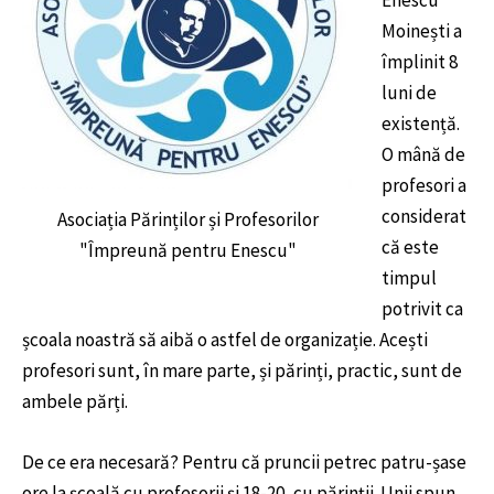
Moinești a
împlinit 8
luni de
existență.
O mână de
profesori a
considerat
Asociația Părinților și Profesorilor
că este
"Împreună pentru Enescu"
timpul
potrivit ca
școala noastră să aibă o astfel de organizație. Acești
profesori sunt, în mare parte, și părinți, practic, sunt de
ambele părți.
De ce era necesară? Pentru că pruncii petrec patru-șase
ore la școală cu profesorii și 18-20, cu părinții. Unii spun