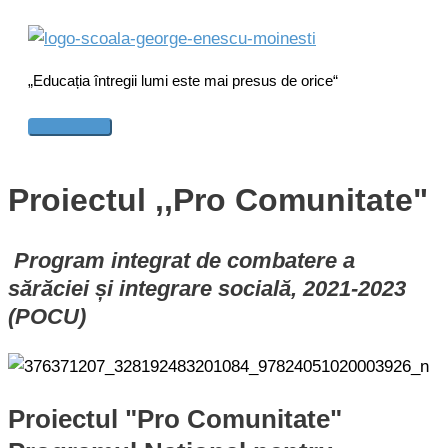
Skip
to
content
„Educația întregii lumi este mai presus de orice“
Main
Menu
Proiectul ,,Pro Comunitate"
Program integrat de combatere a
sărăciei și integrare socială, 2021-2023
(POCU)
Proiectul "Pro Comunitate"